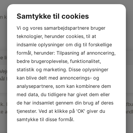
Samtykke til cookies
en kostplan, med input fra dig selv.
Vi og vores samarbejdspartnere bruger
teknologier, herunder cookies, til at
indsamle oplysninger om dig til forskellige
formål, herunder: Tilpasning af annoncering,
 livsstil
Pris pr. behandling
bedre brugeroplevelse, funktionalitet,
statistik og marketing. Disse oplysninger
Vejning/
kan blive delt med annoncerings- og
ål for
1995,- DKK
analysepartnere, som kan kombinere dem
med data, du tidligere har givet dem eller
de har indsamlet gennem din brug af deres
k. Mange har brug for en tid og derfor er det vigtigt ved afbu
tjenester. Ved at klikke på 'OK' giver du
 ske at afbudstiden ikke overholdes, koster det 50% af behand
samtykke til disse formål.