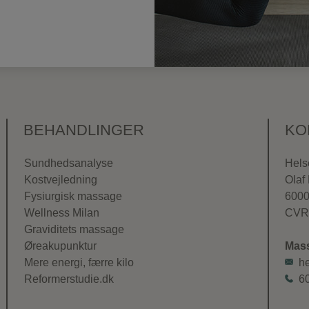
BEHANDLINGER
KO
Sundhedsanalyse
Hels
Kostvejledning
Olaf
Fysiurgisk massage
6000
Wellness Milan
CVR
Graviditets massage
Øreakupunktur
Mass
Mere energi, færre kilo
h
Reformerstudie.dk
6