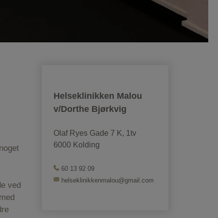
Helseklinikken Malou
v/Dorthe Bjørkvig
Olaf Ryes Gade 7 K, 1tv
6000 Kolding
 noget
60 13 92 09
helseklinikkenmalou@gmail.com
de ved
u med
dre