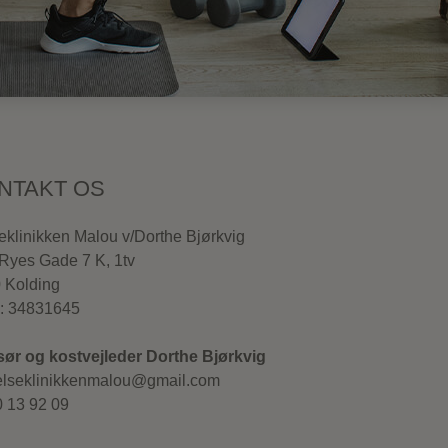
NTAKT OS
eklinikken Malou v/Dorthe Bjørkvig
 Ryes Gade 7 K, 1tv
 Kolding
: 34831645
ør og kostvejleder Dorthe Bjørkvig
elseklinikkenmalou@gmail.com
0 13 92 09