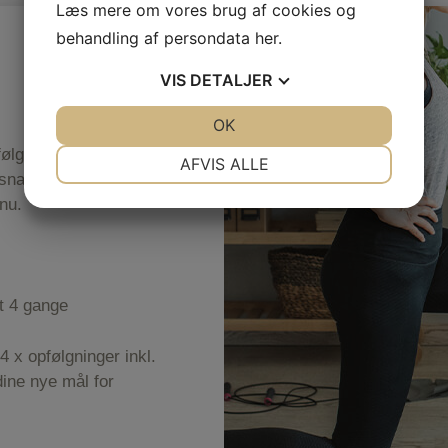
Læs mere om vores brug af cookies og
behandling af persondata
her
.
VIS
DETALJER
JA
NEJ
OK
JA
NEJ
følgning med kontrol
NØDVENDIGE
PRÆFERENCER
AFVIS ALLE
n snak om hvordan det
JA
NEJ
JA
NEJ
nu.
MARKETING
STATISTIK
lt 4 gange
4 x opfølgninger inkl.
dine nye mål for