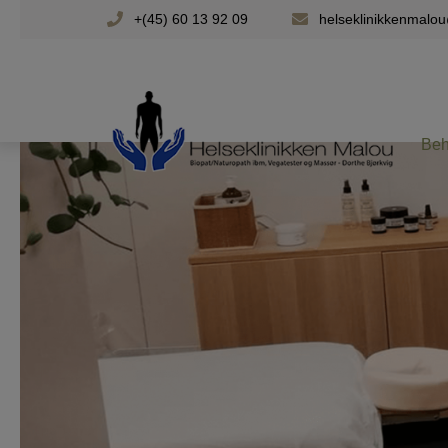
Hop
+(45) 60 13 92 09
helseklinikkenmalo
til
indholdet
Beh