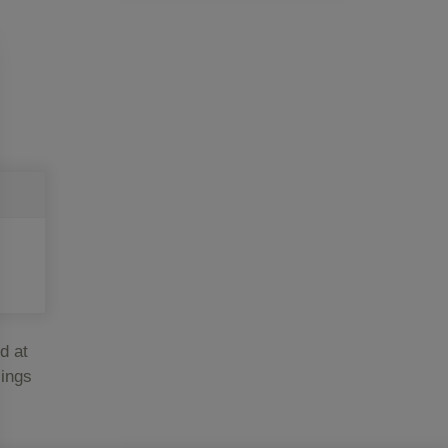
d at
lings